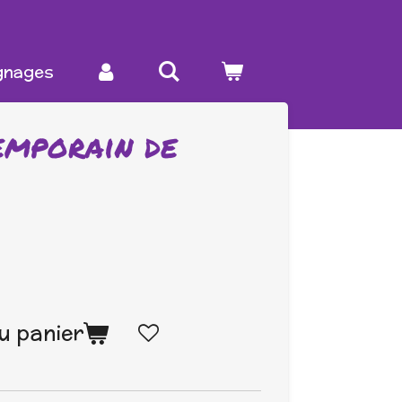
€
gnages
emporain de
u panier