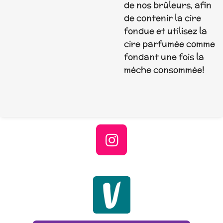
de nos brûleurs, afin
de contenir la cire
fondue et utilisez la
cire parfumée comme
fondant une fois la
méche consommée!
I
n
s
t
a
g