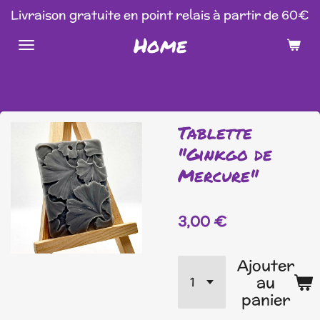
Livraison gratuite en point relais à partir de 60€
Passer
au
Home
contenu
principal
Tablette
"Ginkgo de
Mercure"
3,00 €
Ajouter
au
panier