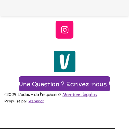
I
n
s
t
a
g
Une Question ? Ecrivez-nous !
r
a
©2024 L'odeur de l'espace //
Mentions légales
m
Propulsé par
Webador